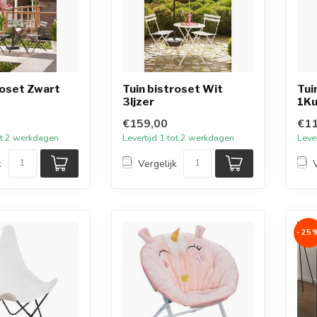
roset Zwart
Tuin bistroset Wit
Tui
3Ijzer
1Ku
€159,00
€11
tot 2 werkdagen
Levertijd 1 tot 2 werkdagen
Leve
k
Vergelijk
-25