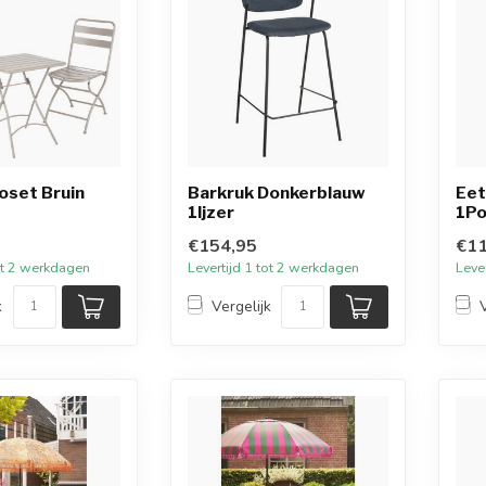
roset Bruin
Barkruk Donkerblauw
Eet
1Ijzer
1Po
€154,95
€11
tot 2 werkdagen
Levertijd 1 tot 2 werkdagen
Leve
k
Vergelijk