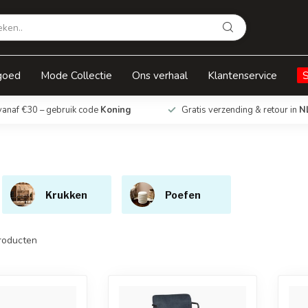
goed
Mode Collectie
Ons verhaal
Klantenservice
vanaf €30 – gebruik code
Koning
Gratis verzending & retour in
N
Krukken
Poefen
roducten