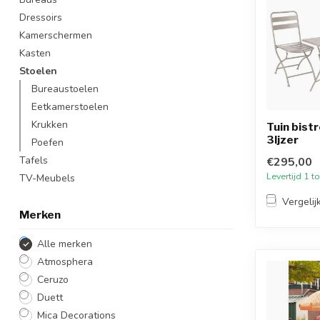
Dressoirs
Kamerschermen
Kasten
Stoelen
Bureaustoelen
Eetkamerstoelen
Krukken
Tuin bist
3Ijzer
Poefen
Tafels
€295,00
Levertijd 1 
TV-Meubels
Vergelij
Merken
Alle merken
Atmosphera
Ceruzo
Duett
Mica Decorations