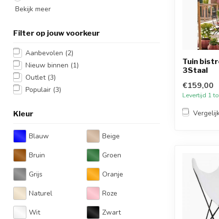
Bekijk meer
Filter op jouw voorkeur
Aanbevolen
(2)
Tuin bist
Nieuw binnen
(1)
3Staal
Outlet
(3)
€159,00
Populair
(3)
Levertijd 1 
Vergelij
Kleur
Blauw
Beige
Bruin
Groen
Grijs
Oranje
Naturel
Roze
Wit
Zwart