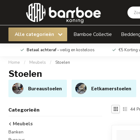
Alle categorieën
Bamboe Collectie
Bedden
Betaal achteraf
– veilig en kosteloos
€5 Korting 
Home
/
Meubels
/
Stoelen
Stoelen
Bureaustoelen
Eetkamerstoelen
44
P
Categorieën
Meubels
Banken
Bureaus