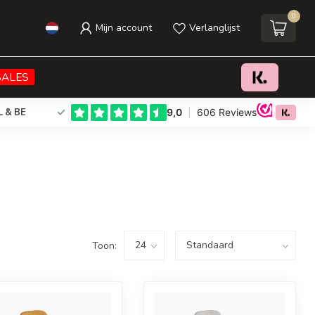
0
Mijn account
Verlanglijst
SALES
L & BE
Toon: