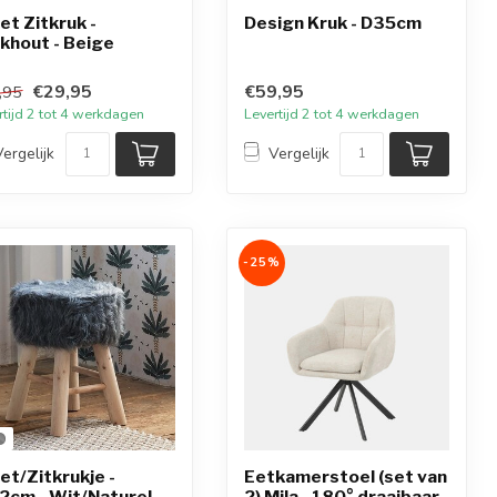
zet Zitkruk -
Design Kruk - D35cm
khout - Beige
€29,95
€59,95
,95
rtijd 2 tot 4 werkdagen
Levertijd 2 tot 4 werkdagen
Vergelijk
Vergelijk
-25%
zet/Zitkrukje -
Eetkamerstoel (set van
2cm - Wit/Naturel
2) Mila - 180° draaibaar