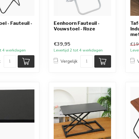
el - Fauteuil -
Eenhoorn Fauteuil -
Taf
Vouwstoel - Roze
Ind
met
€39,95
€19
tot 4 werkdagen
Levertijd 2 tot 4 werkdagen
Leve
k
Vergelijk