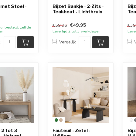
 met Stoel -
Bijzet Bankje - 2-Zits -
Bij
Teakhout - Lichtbruin
Tea
€49,95
€59,95
€39
ur besteld, zelfde
en
Levertijd 2 tot 3 werkdagen
Leve
k
Vergelijk
 2 tot 3
Fauteuil - Zetel -
Bij
- Naturel
H.68cm
H.4