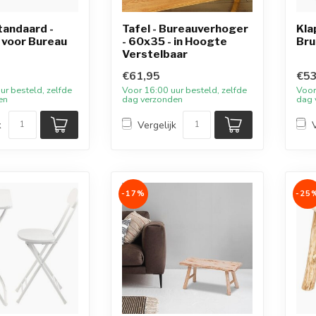
tandaard -
Tafel - Bureauverhoger
Kla
 voor Bureau
- 60x35 - in Hoogte
Bru
Verstelbaar
€61,95
€53
ur besteld, zelfde
Voor 16:00 uur besteld, zelfde
Voor
en
dag verzonden
dag 
k
Vergelijk
-17%
-25