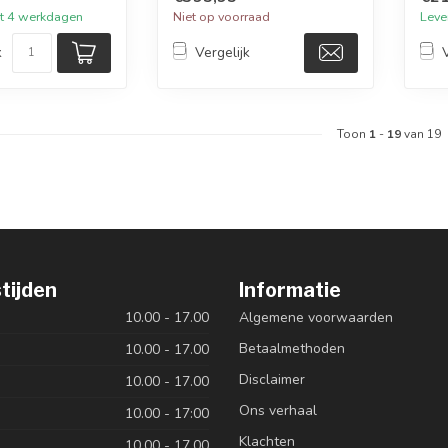
tot 4 werkdagen
Niet op voorraad
Leve
k
Vergelijk
Toon
1
-
19
van 19
tijden
Informatie
10.00 - 17.00
Algemene voorwaarden
Betaalmethoden
10.00 - 17.00
Disclaimer
10.00 - 17.00
Ons verhaal
10.00 - 17:00
Klachten
10.00 - 17.00