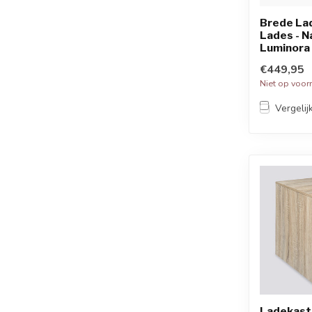
Brede Lad
Lades - Na
Luminora
€449,95
Niet op voor
Vergelij
Ladekast 