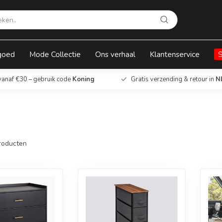
goed
Mode Collectie
Ons verhaal
Klantenservice
vanaf €30 – gebruik code
Koning
Gratis verzending & retour in
N
roducten