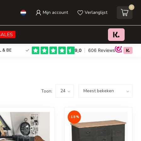
0
Mijn account
Verlanglijst
SALES
L & BE
Toon:
-18%