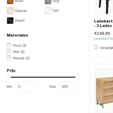
Bruin
Grijs
Naturel
Wit
Zwart
Ladekast 
- 3 Lades
€249,95
Materialen
Levertijd 2 
Hout
(3)
Vergelij
Mdf
(5)
Metaal
(2)
Prijs
Min
Max