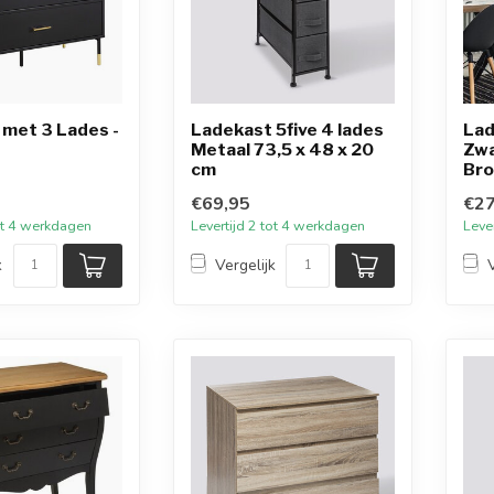
met 3 Lades -
Ladekast 5five 4 lades
Lad
Metaal 73,5 x 48 x 20
Zwa
cm
Bro
€69,95
€27
tot 4 werkdagen
Levertijd 2 tot 4 werkdagen
Leve
k
Vergelijk