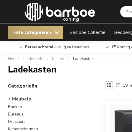
Alle categorieën
Bamboe Collectie
Bedden
Betaal achteraf
– veilig en kosteloos
€5 Korting 
Home
/
Meubels
/
Kasten
/
Ladekasten
Ladekasten
19
P
Categorieën
Meubels
Banken
Bureaus
Dressoirs
Kamerschermen