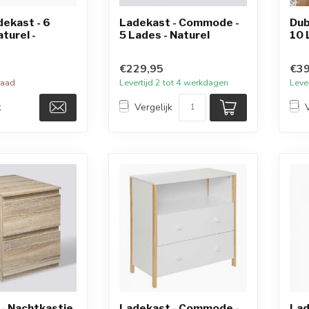
ekast - 6
Ladekast - Commode -
Dub
turel -
5 Lades - Naturel
10 
€229,95
€39
raad
Levertijd 2 tot 4 werkdagen
Leve
k
Vergelijk
- Nachtkastje
Ladekast - Commode -
Lad