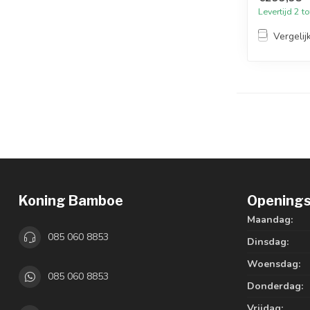
Levertijd 2 
Vergelij
Koning Bamboe
Openings
Maandag:
085 060 8853
Dinsdag:
Woensdag:
085 060 8853
Donderdag:
Vrijdag: