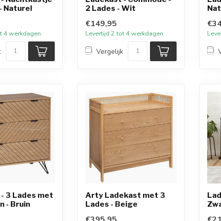
- Naturel
2 Lades - Wit
Nat
€149,95
€34
tot 4 werkdagen
Levertijd 2 tot 4 werkdagen
Leve
k
Vergelijk
- 3 Lades met
Arty Ladekast met 3
Lad
 - Bruin
Lades - Beige
Zwa
€395,95
€21