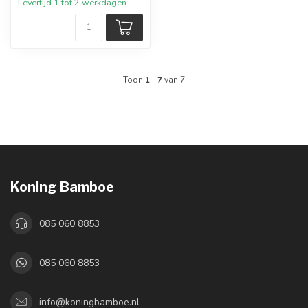
Levertijd 1 tot 2 werkdagen
Toon
1
-
7
van 7
Koning Bamboe
085 060 8853
085 060 8853
info@koningbamboe.nl