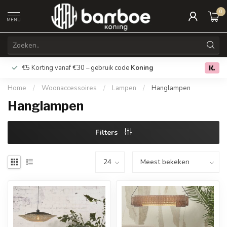
0
MENU
€5 Korting vanaf €30 – gebruik code
Koning
Gratis verz
0.0
Home
/
Woonaccessoires
/
Lampen
/
Hanglampen
Hanglampen
Filters