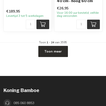
40 cm - hoog 60 cm
€26,95
€189,95
Voor 16:00 uur besteld, zelfde
Levertijd 3 tot 5 werkdagen
dag verzonden
Toon
1
-
24
van 3595
Toon meer
Koning Bamboe
085 060 8853