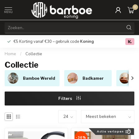
0
MENU
€5 Korting vanaf €30 – gebruik code
Koning
Gratis verz
0.0
Home
/
Collectie
Collectie
Bamboe Wereld
Badkamer
B
Filters
Actie verlopen
-36%