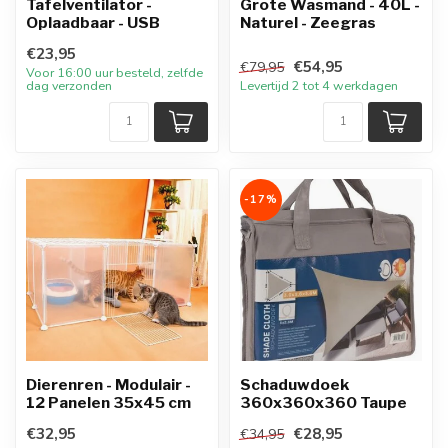
Tafelventilator -
Grote Wasmand - 40L -
Oplaadbaar - USB
Naturel - Zeegras
€23,95
€54,95
€79,95
Voor 16:00 uur besteld, zelfde
dag verzonden
Levertijd 2 tot 4 werkdagen
-17%
Dierenren - Modulair -
Schaduwdoek
12 Panelen 35x45 cm
360x360x360 Taupe
€32,95
€28,95
€34,95