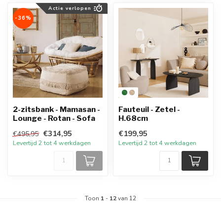
Actie verlopen
-36%
2-zitsbank - Mamasan -
Fauteuil - Zetel -
Lounge - Rotan - Sofa
H.68cm
€314,95
€199,95
€495,95
Levertijd 2 tot 4 werkdagen
Levertijd 2 tot 4 werkdagen
Toon
1
-
12
van 12