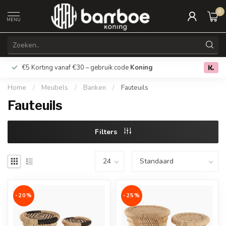
0
MENU
€5 Korting vanaf €30 – gebruik code
Koning
Gratis verz
0.0
Home
/
Meubels
/
Banken
/
Fauteuils
Fauteuils
Filters
-20%
-25%