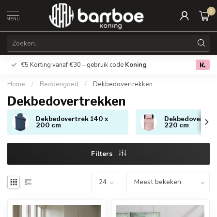
0
MENU
€5 Korting vanaf €30 – gebruik code
Koning
Gratis verz
0.0
Home
/
Beddengoed
/
Dekbedovertrekken
Dekbedovertrekken
Dekbedovertrek 140 x
Dekbedovertrek
200 cm
220 cm
Filters