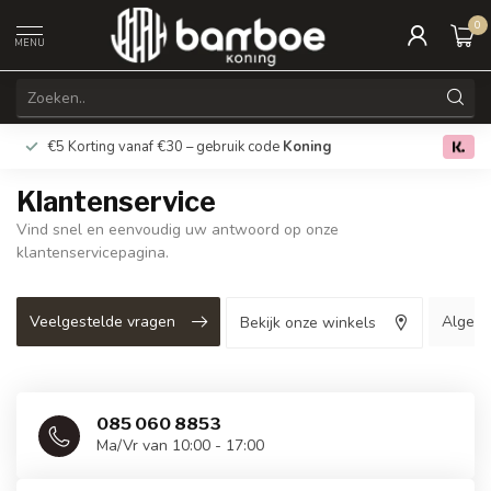
0
MENU
€5 Korting vanaf €30 – gebruik code
Koning
Gratis verz
0.0
Klantenservice
Vind snel en eenvoudig uw antwoord op onze
klantenservicepagina.
Veelgestelde vragen
Algem
Bekijk onze winkels
085 060 8853
Ma/Vr van 10:00 - 17:00