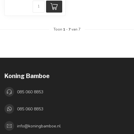
Toon
1
-
7
van 7
Koning Bamboe
085 060 8853
085 060 8853
info@koningbamboe.nl