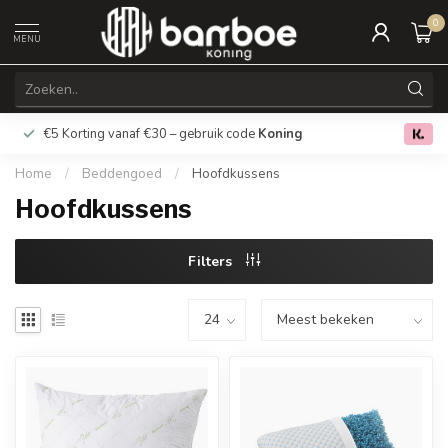
0
MENU
€5 Korting vanaf €30 – gebruik code
Koning
Gratis verz
0.0
Home
/
Beddengoed
/
Hoofdkussens
Hoofdkussens
Filters