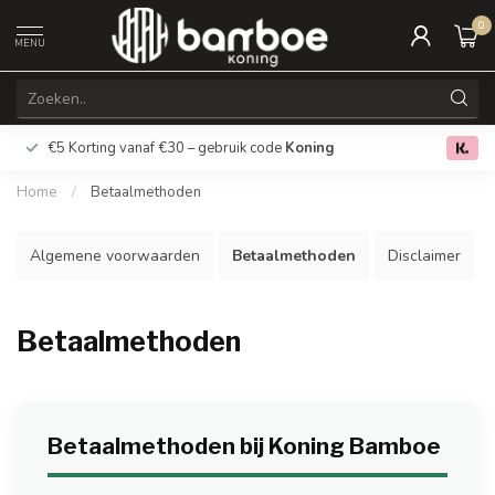
0
MENU
€5 Korting vanaf €30 – gebruik code
Koning
Gratis verz
0.0
Home
/
Betaalmethoden
Algemene voorwaarden
Betaalmethoden
Disclaimer
Betaalmethoden
Betaalmethoden bij Koning Bamboe