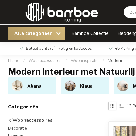
Alle categorieën
Bamboe Collectie
Bedden
Betaal achteraf
– veilig en kosteloos
€5 Korting 
Home
/
Woonaccessoires
/
Wooninspiratie
/
Modern
Modern Interieur met Natuurli
Abana
Klaus
M
13
P
Categorieën
Woonaccessoires
Decoratie
Lampen