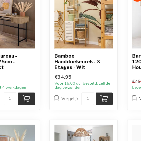
ureau -
Bamboe
Bar
75cm -
Handdoekenrek - 3
12
ct
Etages - Wit
Hou
€34,95
€49
Voor 16:00 uur besteld, zelfde
tot 4 werkdagen
dag verzonden
Leve
k
Vergelijk