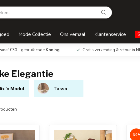
goed
Mode Collectie
Ons verhaal
Klantenservice
vanaf €30 – gebruik code
Koning
Gratis verzending & retour in
N
jke Elegantie
ix 'n Modul
Tasso
roducten
-30