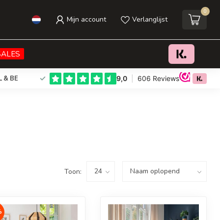
0
Mijn account
Verlanglijst
SALES
L & BE
Toon:
%