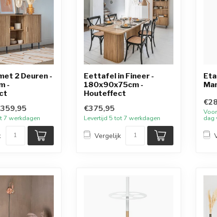
met 2 Deuren -
Eettafel in Fineer -
Eta
m -
180x90x75cm -
Ma
ct
Houteffect
€28
€359,95
€375,95
Voor
tot 7 werkdagen
Levertijd 5 tot 7 werkdagen
dag 
k
Vergelijk