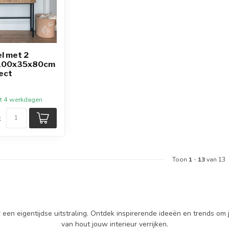
l met 2
 100x35x80cm
fect
tot 4 werkdagen
k
Toon
1
-
13
van 13
een eigentijdse uitstraling. Ontdek inspirerende ideeën en trends om j
van hout jouw interieur verrijken.