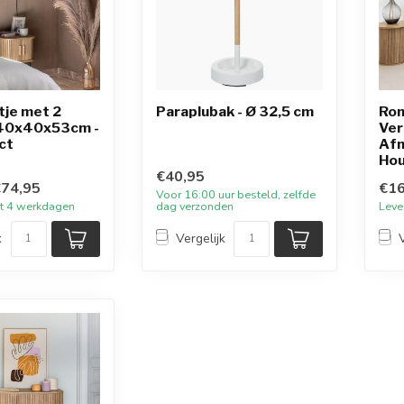
tje met 2
Paraplubak - Ø 32,5 cm
Ron
 40x40x53cm -
Ver
ct
Afm
Hou
€40,95
74,95
€16
Voor 16:00 uur besteld, zelfde
tot 4 werkdagen
dag verzonden
Leve
k
Vergelijk