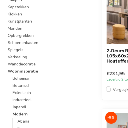
Kapstokken
Klokken
Kunstplanten
Manden
Opbergrekken
Schoenenkasten
Spiegels
2-Deurs B
105x60x
Verkoeling
Houteffe
Wanddecoratie
Wooninspiratie
€231,95
Bohemian
Levertijd 2 
Botanisch
Vergelij
Eclectisch
Industrieel
Japandi
Modern
-5%
Abana