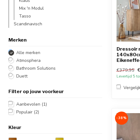
Klaus
Mix 'n Modul
Tasso
Scandinavisch
Merken
Dressoir 
Alle merken
140x80c
Eikeneffe
Atmosphera
Bathroom Solutions
€379,95
Duett
Levertijd 5 
Vergelij
Filter op jouw voorkeur
Aanbevolen
(1)
Populair
(2)
-38%
Kleur