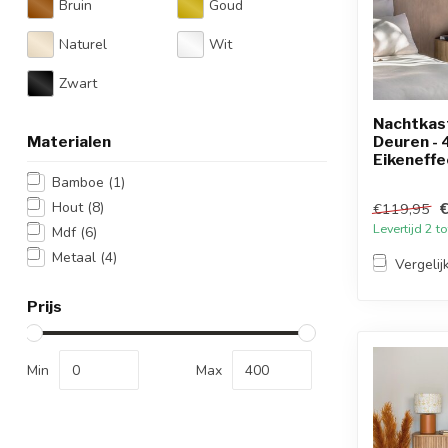
Bruin
Goud
Naturel
Wit
Zwart
Nachtkas
Deuren -
Materialen
Eikeneffe
Bamboe
(1)
€
Hout
(8)
€119,95
Levertijd 2 
Mdf
(6)
Metaal
(4)
Vergelij
Prijs
Min
Max