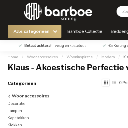
Alle categorieën
Bamboe Collectie
Bedden
Betaal achteraf
– veilig en kosteloos
€5 Korting 
Home
/
Woonaccessoires
/
Wooninspiratie
/
Modern
/
Kl
Klaus - Akoestische Perfectie 
0
Pro
Categorieën
Woonaccessoires
Decoratie
Lampen
Kapstokken
Klokken