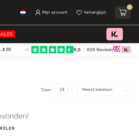
0
Mijn account
Verlanglijst
SALES
L & BE
Toon:
evonden!
KELEN