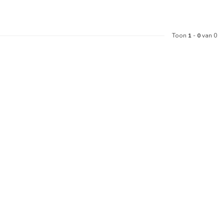
Toon
1
-
0
van 0