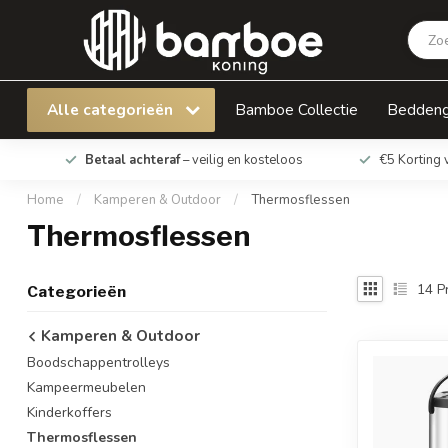
Alle categorieën
Bamboe Collectie
Bedden
Betaal achteraf
– veilig en kosteloos
€5 Korting 
Home
/
Kamperen & Outdoor
/
Thermosflessen
Thermosflessen
14
P
Categorieën
Kamperen & Outdoor
Boodschappentrolleys
Kampeermeubelen
Kinderkoffers
Thermosflessen