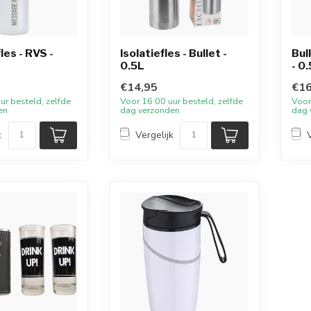
es - RVS -
Isolatiefles - Bullet -
Bul
0.5L
- 0.
€14,95
€16
ur besteld, zelfde
Voor 16:00 uur besteld, zelfde
Voor
en
dag verzonden
dag 
k
Vergelijk