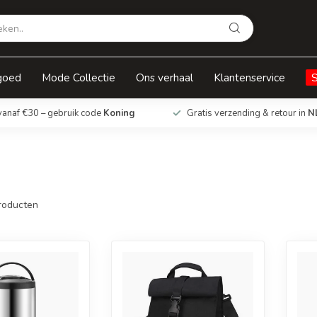
goed
Mode Collectie
Ons verhaal
Klantenservice
vanaf €30 – gebruik code
Koning
Gratis verzending & retour in
N
roducten