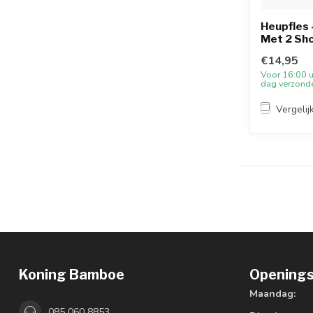
Heupfles -
Met 2 Sho
€14,95
Voor 16:00 u
dag verzond
Vergelij
Koning Bamboe
Openings
Maandag:
085 060 8853