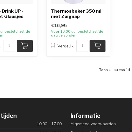
 Drink UP -
Thermosbeker 350 ml
t Glaasjes
met Zuignap
€16,95
ur besteld, zelfde
Voor 16:00 uur besteld, zelfde
en
dag verzonden
k
Vergelijk
Toon
1
-
14
van 14
tijden
Informatie
10.00 - 17.00
Algemene voorwaarden