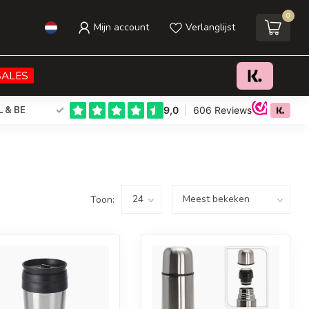
0
Mijn account
Verlanglijst
SALES
L & BE
Toon: