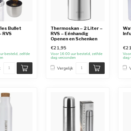
es Bullet
Thermoskan – 2 Liter –
Wat
 - RVS
RVS – Eénhandig
Inf
Openen en Schenken
€21,95
€21
ur besteld, zelfde
Voor 16:00 uur besteld, zelfde
Voor
en
dag verzonden
dag 
k
Vergelijk