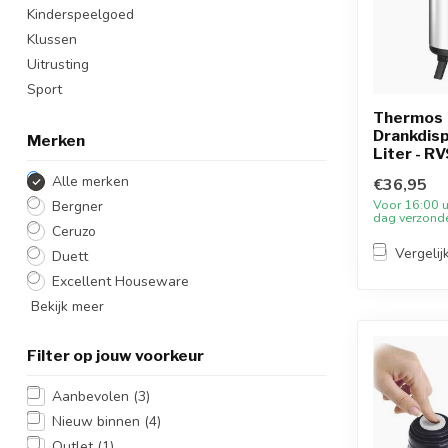
Kinderspeelgoed
Klussen
Uitrusting
Sport
Thermos
Drankdisp
Merken
Liter - R
Alle merken
€36,95
Voor 16:00 u
Bergner
dag verzond
Ceruzo
Vergelij
Duett
Excellent Houseware
Bekijk meer
Filter op jouw voorkeur
Aanbevolen
(3)
Nieuw binnen
(4)
Outlet
(1)