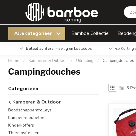
Alle categorieën
Bamboe Collectie
Bedden
Betaal achteraf
– veilig en kosteloos
€5 Korting 
Home
/
Kamperen & Outdoor
/
Uitrusting
/
Campingdouches
Campingdouches
3
Pro
Categorieën
Kamperen & Outdoor
Boodschappentrolleys
Kampeermeubelen
Kinderkoffers
Thermosflessen