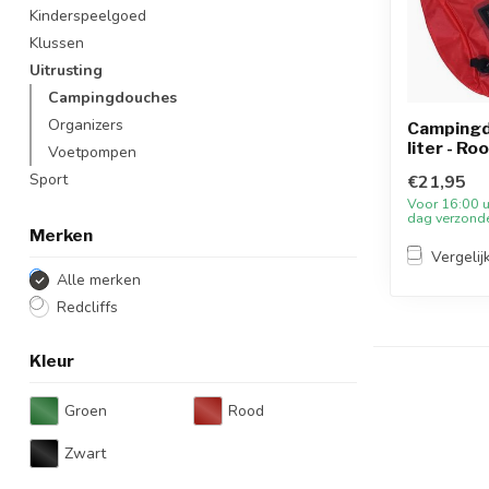
Kinderspeelgoed
Klussen
Uitrusting
Campingdouches
Organizers
Campingd
liter - Ro
Voetpompen
Sport
€21,95
Voor 16:00 u
dag verzond
Merken
Vergelij
Alle merken
Redcliffs
Kleur
Groen
Rood
Zwart