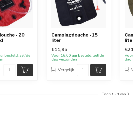
ouche - 20
Campingdouche - 15
Cam
od
liter
lit
€11,95
€21
ur besteld, zelfde
Voor 16:00 uur besteld, zelfde
Voor
en
dag verzonden
dag 
k
Vergelijk
Toon
1
-
3
van 3