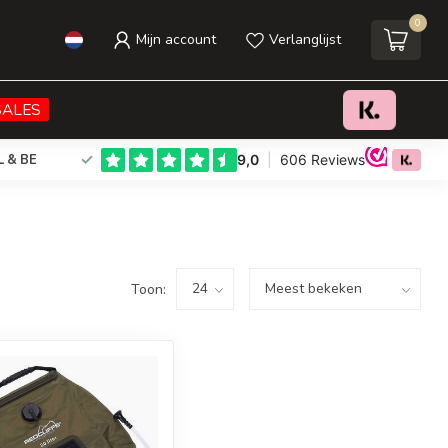
0
Mijn account
Verlanglijst
SALES
L & BE
Toon: