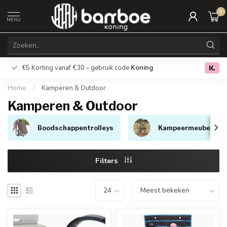
0
MENU
€5 Korting vanaf €30 – gebruik code
Koning
Gratis verz
0.0
Home
/
Kamperen & Outdoor
Kamperen & Outdoor
Boodschappentrolleys
Kampeermeubelen
Filters