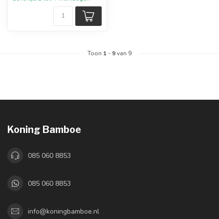
Toon
1
-
9
van 9
Koning Bamboe
085 060 8853
085 060 8853
info@koningbamboe.nl