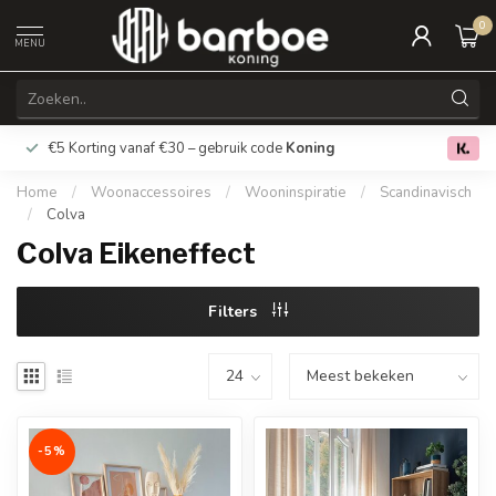
0
MENU
€5 Korting vanaf €30 – gebruik code
Koning
Gratis verz
0.0
Home
/
Woonaccessoires
/
Wooninspiratie
/
Scandinavisch
/
Colva
Colva Eikeneffect
Filters
-5%