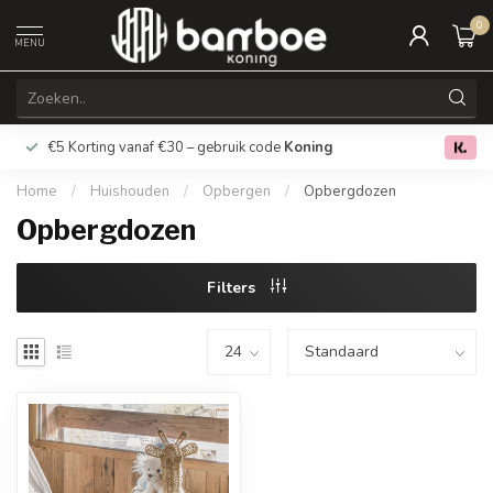
0
MENU
€5 Korting vanaf €30 – gebruik code
Koning
Gratis verz
0.0
Home
/
Huishouden
/
Opbergen
/
Opbergdozen
Opbergdozen
Filters