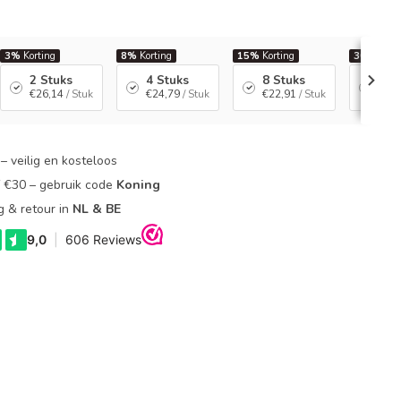
3%
Korting
8%
Korting
15%
Korting
30%
Kort
2 Stuks
4 Stuks
8 Stuks
10 
€26,14
/ Stuk
€24,79
/ Stuk
€22,91
/ Stuk
€18
– veilig en kosteloos
f €30 – gebruik code
Koning
g & retour in
NL & BE