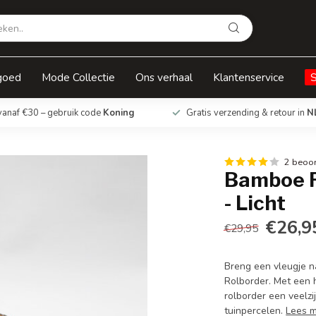
t
goed
Mode Collectie
Ons verhaal
Klantenservice
vanaf €30 – gebruik code
Koning
Gratis verzending & retour in
N
2 beoo
Bamboe R
- Licht
€26,9
€29,95
Breng een vleugje n
Rolborder. Met een 
rolborder een veelz
tuinpercelen.
Lees 