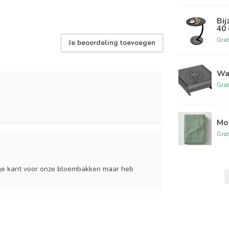
Bij
40
Grat
Je beoordeling toevoegen
Wa
Grat
Mou
Grat
oge kant voor onze bloembakken maar heb