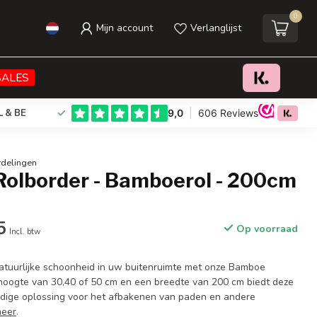
0
Mijn account
Verlanglijst
€26,95
€29,95
Toevoegen aan winkelwagen
Incl. btw
SALES
L & BE
rdelingen
olborder - Bamboerol - 200cm
5
Op voorraad
Incl. btw
atuurlijke schoonheid in uw buitenruimte met onze Bamboe
hoogte van 30,40 of 50 cm en een breedte van 200 cm biedt deze
ijdige oplossing voor het afbakenen van paden en andere
meer
.