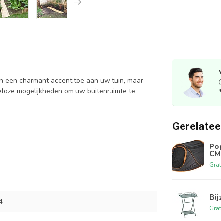
en een charmant accent toe aan uw tuin, maar
eloze mogelijkheden om uw buitenruimte te
Gerelatee
Pop
CM
Grat
Bij
4
Grat