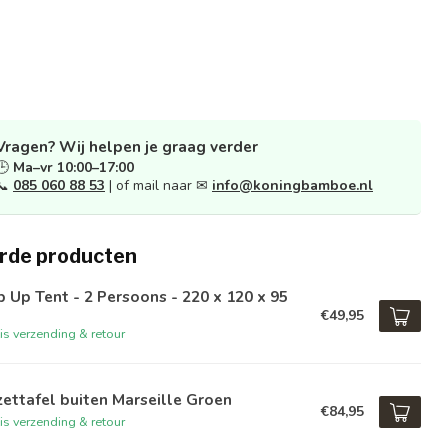
Vragen? Wij helpen je graag verder
🕒
Ma–vr 10:00–17:00
📞
085 060 88 53
| of mail naar ✉
info@koningbamboe.nl
rde producten
 Up Tent - 2 Persoons - 220 x 120 x 95
€49,95
is verzending & retour
zettafel buiten Marseille Groen
€84,95
is verzending & retour