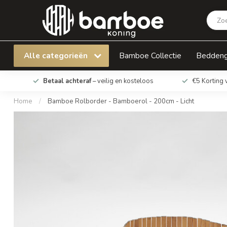
Bamboe Rolborder - Bamboerol - 200cm - Lich
Alle categorieën
Bamboe Collectie
Bedden
Betaal achteraf
– veilig en kosteloos
€5 Korting 
Home
/
Bamboe Rolborder - Bamboerol - 200cm - Licht