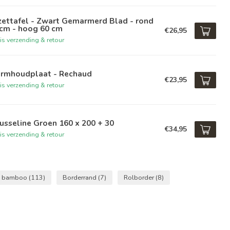
zettafel - Zwart Gemarmerd Blad - rond
 cm - hoog 60 cm
€26,95
is verzending & retour
rmhoudplaat - Rechaud
€23,95
is verzending & retour
sseline Groen 160 x 200 + 30
€34,95
is verzending & retour
bamboo
(113)
Borderrand
(7)
Rolborder
(8)