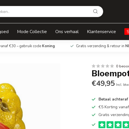
goed
Mode Collectie
Ons verhaal
Klantenservice
vanaf €30 – gebruik code
Koning
Gratis verzending & retour in
N
0 beoo
Bloempot
€49,95
Incl. btw
Betaal achteraf
€5 Korting vana
Gratis verzendin