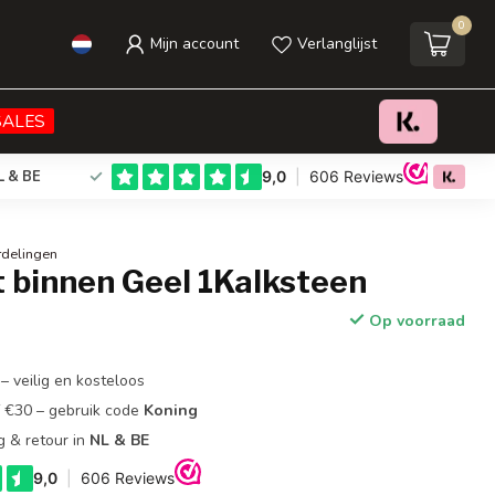
0
Mijn account
Verlanglijst
€49,95
Toevoegen aan winkelwagen
Incl. btw
SALES
L & BE
rdelingen
 binnen Geel 1Kalksteen
Op voorraad
– veilig en kosteloos
f €30 – gebruik code
Koning
g & retour in
NL & BE