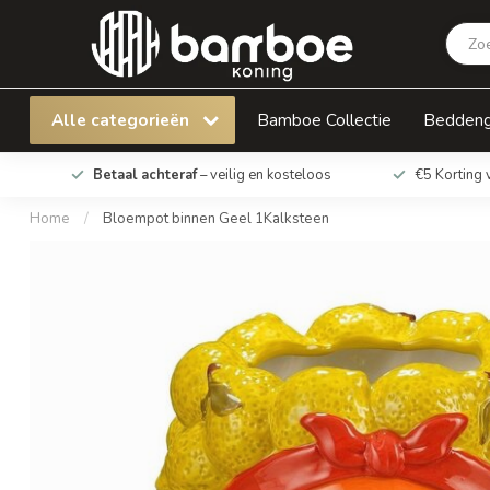
Bloempot binnen Geel 1Kalksteen
Alle categorieën
Bamboe Collectie
Bedden
Betaal achteraf
– veilig en kosteloos
€5 Korting 
Home
/
Bloempot binnen Geel 1Kalksteen