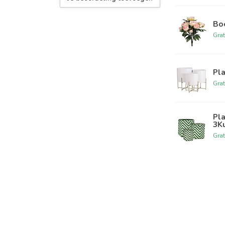
Boe
Grat
Pla
Grat
Pl
3K
Grat