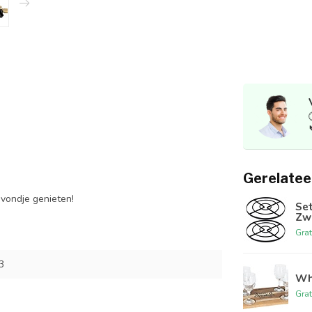
Gerelatee
avondje genieten!
Set
Zw
Grat
3
Whi
Grat