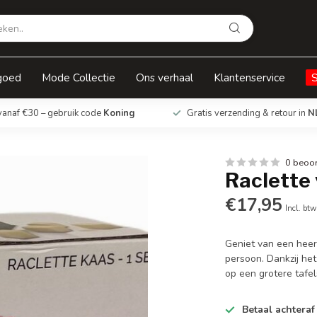
goed
Mode Collectie
Ons verhaal
Klantenservice
vanaf €30 – gebruik code
Koning
Gratis verzending & retour in
N
0 beoo
Raclette 
€17,95
Incl. btw
Geniet van een heer
persoon. Dankzij het
op een grotere tafe
Betaal achteraf