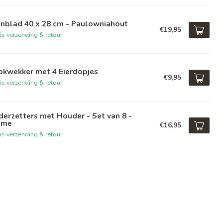
enblad 40 x 28 cm - Paulowniahout
€19,95
is verzending & retour
okwekker met 4 Eierdopjes
€9,95
is verzending & retour
erzetters met Houder - Set van 8 -
ème
€16,95
is verzending & retour