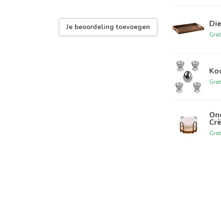
Di
Je beoordeling toevoegen
Grat
Ko
Grat
Ond
Cr
Grat