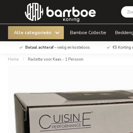
Raclette voor Kaas - 1 Persoon
Alle categorieën
Bamboe Collectie
Bedden
Betaal achteraf
– veilig en kosteloos
€5 Korting 
Home
/
Raclette voor Kaas - 1 Persoon