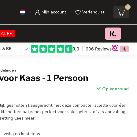
0
Mijn account
Verlanglijst
€17,95
Toevoegen aan winkelwagen
Incl. btw
SALES
L & BE
rdelingen
voor Kaas - 1 Persoon
Op voorraad
lijk gesmolten kaasgerecht met deze compacte raclette voor één
 kleine formaat is het perfect voor solo-gebruik of als aanvulling
lsetting
Lees meer
.
– veilig en kosteloos