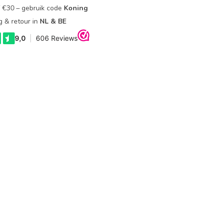
f €30 – gebruik code
Koning
g & retour in
NL & BE