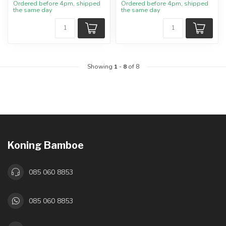
Ordered before 4pm, shipped
Ordered before 4pm, shipped
the same day
the same day
Showing
1
-
8
of 8
Koning Bamboe
085 060 8853
085 060 8853