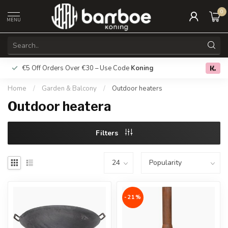
0
MENU
€5 Off Orders Over €30 – Use Code
Koning
Free deliver
0.0
Home
/
Garden & Balcony
/
Outdoor heaters
Outdoor heatera
Filters
-21%