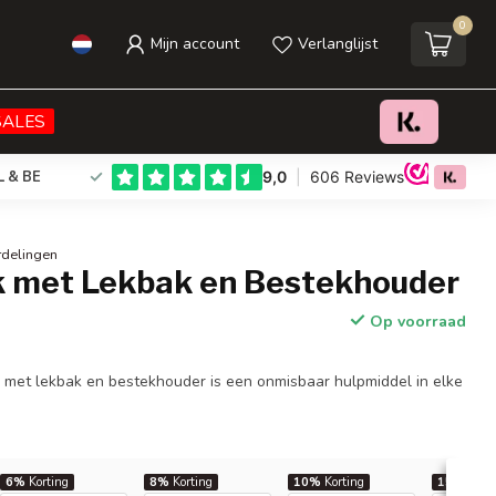
0
Mijn account
Verlanglijst
€25,95
Toevoegen aan winkelwagen
Incl. btw
SALES
L & BE
rdelingen
 met Lekbak en Bestekhouder
Op voorraad
 met lekbak en bestekhouder is een onmisbaar hulpmiddel in elke
6%
Korting
8%
Korting
10%
Korting
15%
Kort