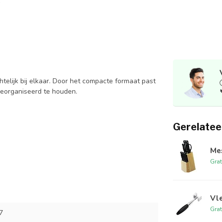
elijk bij elkaar. Door het compacte formaat past
 georganiseerd te houden.
Gerelatee
Mes
Grat
Vl
Grat
7