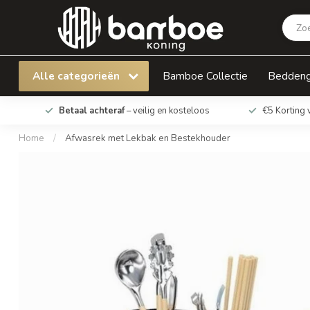
Afwasrek met Lekbak en Bestekhouder
Alle categorieën
Bamboe Collectie
Bedden
Betaal achteraf
– veilig en kosteloos
€5 Korting 
Home
/
Afwasrek met Lekbak en Bestekhouder