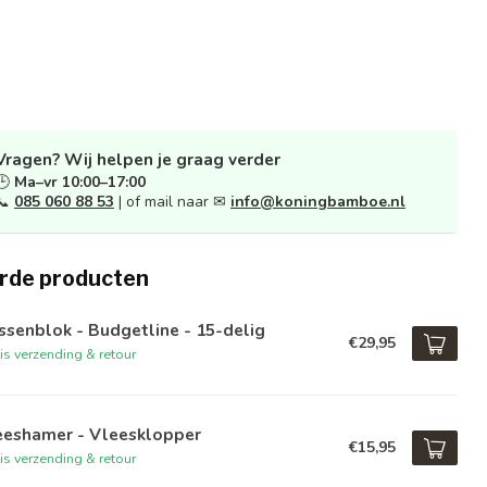
Vragen? Wij helpen je graag verder
🕒
Ma–vr 10:00–17:00
📞
085 060 88 53
| of mail naar ✉
info@koningbamboe.nl
rde producten
senblok - Budgetline - 15-delig
€29,95
is verzending & retour
eeshamer - Vleesklopper
€15,95
is verzending & retour