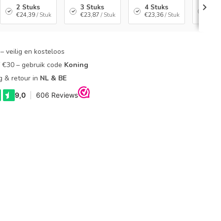
2 Stuks
3 Stuks
4 Stuks
6 S
€24,39
/ Stuk
€23,87
/ Stuk
€23,36
/ Stuk
€22
– veilig en kosteloos
f €30 – gebruik code
Koning
g & retour in
NL & BE