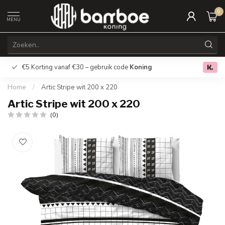
0
MENU
€5 Korting vanaf €30 – gebruik code
Koning
Gratis verz
0.0
Home
/
Artic Stripe wit 200 x 220
Artic Stripe wit 200 x 220
(0)