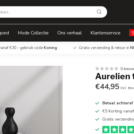
goed
Mode Collectie
Ons verhaal
Klantenservice
vanaf €30 – gebruik code
Koning
Gratis verzending & retour in
N
0 beoo
Aurelien 
€44,95
Incl. btw
Betaal achteraf
€5 Korting vana
Gratis verzendin