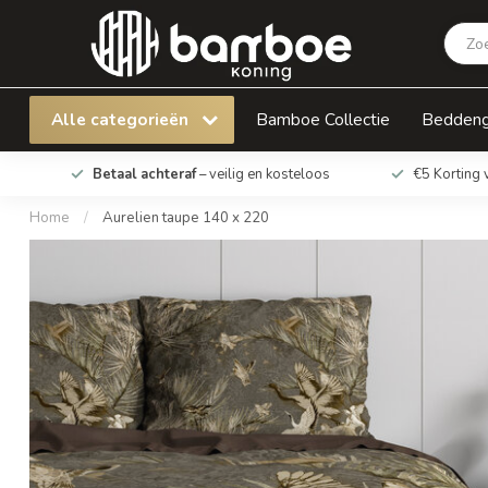
Aurelien taupe 140 x 220
Alle categorieën
Bamboe Collectie
Bedden
Betaal achteraf
– veilig en kosteloos
€5 Korting 
Home
/
Aurelien taupe 140 x 220