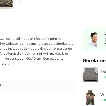
e zachtheid met een sfeervolle print van
het zijdezacht en ademend aan; de achterkant is
opende instopstrook met drukknopen, bijpassende
iallergisch, kreuk- en strijkvrij, makkelijk te
 cm (kussenslopen 60x70 cm). Een elegante,
Gerelatee
neren.
Sa
Grat
3
Wil
Grat