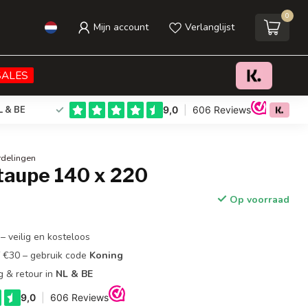
0
Mijn account
Verlanglijst
€44,95
Toevoegen aan winkelwagen
Incl. btw
SALES
L & BE
rdelingen
taupe 140 x 220
Op voorraad
– veilig en kosteloos
f €30 – gebruik code
Koning
g & retour in
NL & BE