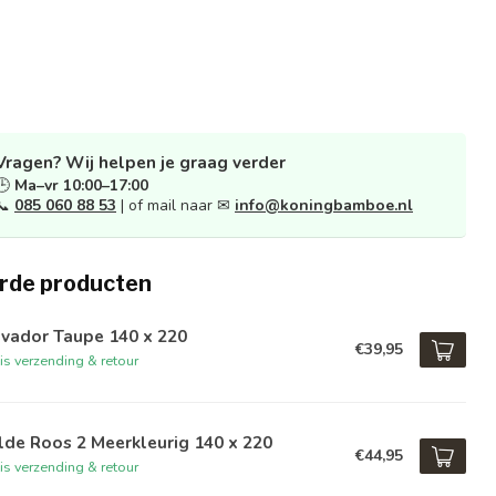
Vragen? Wij helpen je graag verder
🕒
Ma–vr 10:00–17:00
📞
085 060 88 53
| of mail naar ✉
info@koningbamboe.nl
rde producten
lvador Taupe 140 x 220
€39,95
is verzending & retour
de Roos 2 Meerkleurig 140 x 220
€44,95
is verzending & retour