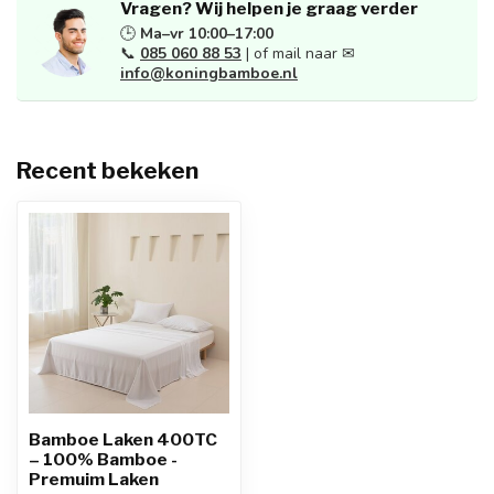
Vragen? Wij helpen je graag verder
🕒
Ma–vr 10:00–17:00
📞
085 060 88 53
| of mail naar ✉
info@koningbamboe.nl
Recent bekeken
Bamboe Laken 400TC
– 100% Bamboe -
Premuim Laken