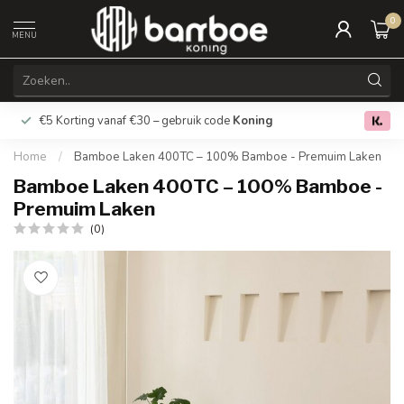
0
MENU
€5 Korting vanaf €30 – gebruik code
Koning
Gratis verz
0.0
Home
/
Bamboe Laken 400TC – 100% Bamboe - Premuim Laken
Bamboe Laken 400TC – 100% Bamboe -
Premuim Laken
(0)