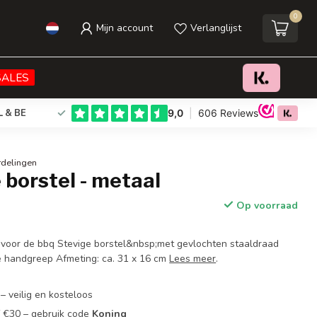
0
Mijn account
Verlanglijst
€11,95
Toevoegen aan winkelwagen
Incl. btw
SALES
L & BE
rdelingen
borstel - metaal
Op voorraad
voor de bbq Stevige borstel&nbsp;met gevlochten staaldraad
e handgreep Afmeting: ca. 31 x 16 cm
Lees meer
.
– veilig en kosteloos
f €30 – gebruik code
Koning