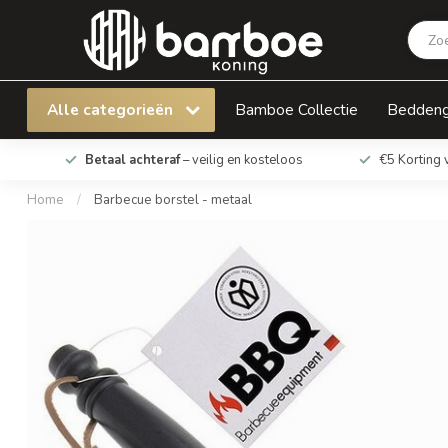
Barbecue borstel - metaal
Alle categorieën
Bamboe Collectie
Bedden
Betaal achteraf
– veilig en kosteloos
€5 Korting 
Home
/
Barbecue borstel - metaal