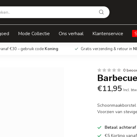
goed
Mode Collectie
Ons verhaal
Klantenservice
vanaf €30 – gebruik code
Koning
Gratis verzending & retour in
N
0 beoo
Barbecue 
€11,95
Incl. btw
Schoonmaakborstel 
Voorzien van stevig
Betaal achteraf
€5 Korting vana