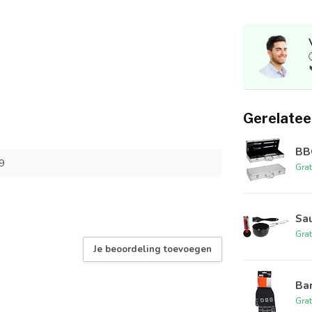
Gerelatee
BBQ
9
Grat
Sa
Grat
Je beoordeling toevoegen
Bar
Grat