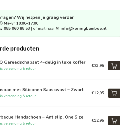
Vragen? Wij helpen je graag verder
🕒
Ma–vr 10:00–17:00
📞
085 060 88 53
| of mail naar ✉
info@koningbamboe.nl
rde producten
 Gereedschapset 4-delig in luxe koffer
€23,95
is verzending & retour
uspan met Siliconen Sauskwast – Zwart
€12,95
is verzending & retour
becue Handschoen – Antislip, One Size
€12,95
is verzending & retour