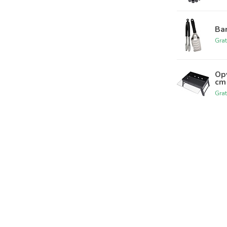
Ba
Grat
Op
cm
Grat