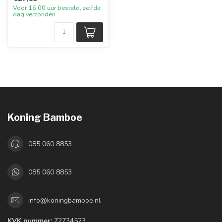
Voor 16:00 uur besteld, zelfde
dag verzonden
Koning Bamboe
085 060 8853
085 060 8853
info@koningbamboe.nl
KVK nummer:
72734523