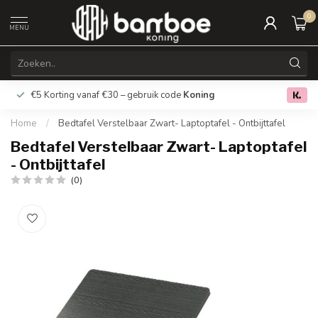
0
MENU
€5 Korting vanaf €30 – gebruik code
Koning
Gratis verz
0.0
Home
/
Bedtafel Verstelbaar Zwart- Laptoptafel - Ontbijttafel
Bedtafel Verstelbaar Zwart- Laptoptafel
- Ontbijttafel
(0)