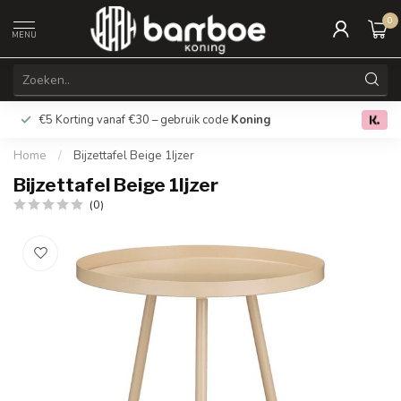
0
MENU
€5 Korting vanaf €30 – gebruik code
Koning
Gratis verz
0.0
Home
/
Bijzettafel Beige 1Ijzer
Bijzettafel Beige 1Ijzer
(0)