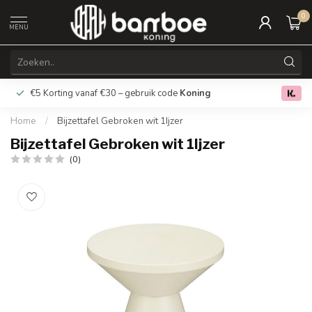
0
MENU
€5 Korting vanaf €30 – gebruik code
Koning
Gratis verz
0.0
Home
/
Bijzettafel Gebroken wit 1Ijzer
Bijzettafel Gebroken wit 1Ijzer
(0)