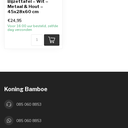
Bijzettafel – Wit –
Metaal & Hout –
45x28x60 cm
€24,95
Voor 16:00 uur besteld, zelfde
dag verzonden
Koning Bamboe
085 060 8853
085 060 8853