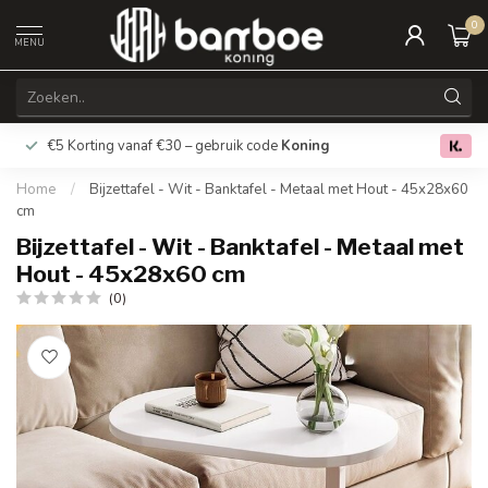
0
MENU
€5 Korting vanaf €30 – gebruik code
Koning
Gratis verz
0.0
Home
/
Bijzettafel - Wit - Banktafel - Metaal met Hout - 45x28x60
cm
Bijzettafel - Wit - Banktafel - Metaal met
Hout - 45x28x60 cm
(0)