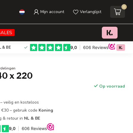
0
Mijn account
Verlanglijst
€79,95
Toevoegen aan winkelwagen
Incl. btw
SALES
L & BE
rdelingen
240 x 220
Op voorraad
– veilig en kosteloos
f €30 – gebruik code
Koning
g & retour in
NL & BE