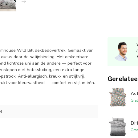
amhouse Wild Bill dekbedovertrek. Gemaakt van
uxueus door de satijnbinding. Het omkeerbare
nd lichtroze uni aan de andere — perfect voor
nslopen met hotelsluiting, een extra lange
rook. Anti-allergisch, kreuk- en strijkvrij,
Gerelatee
ukt voor kleurvastheid — comfort en stijl in één.
Ast
Grat
8
DH 
Grat