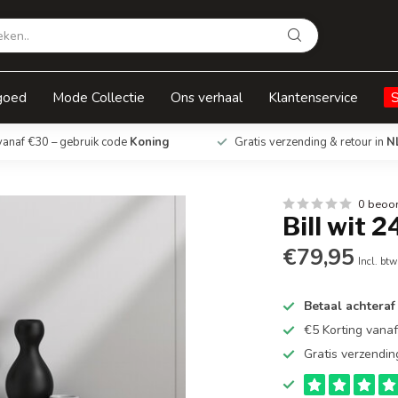
goed
Mode Collectie
Ons verhaal
Klantenservice
vanaf €30 – gebruik code
Koning
Gratis verzending & retour in
N
0 beoo
Bill wit 
€79,95
Incl. btw
Betaal achteraf
€5 Korting vana
Gratis verzendin