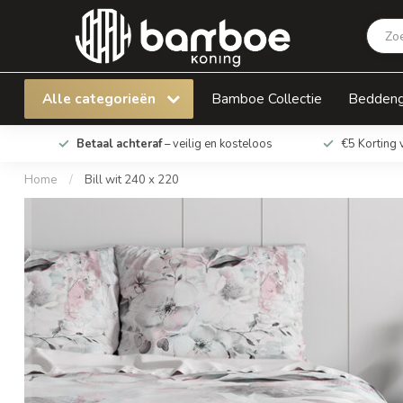
Bill wit 240 x 220
Alle categorieën
Bamboe Collectie
Bedden
Betaal achteraf
– veilig en kosteloos
€5 Korting 
Home
/
Bill wit 240 x 220