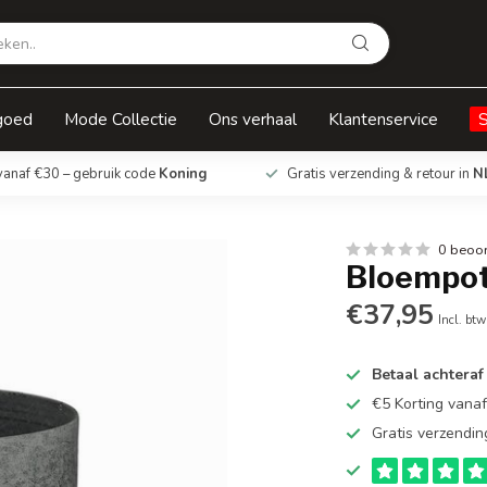
goed
Mode Collectie
Ons verhaal
Klantenservice
vanaf €30 – gebruik code
Koning
Gratis verzending & retour in
N
0 beoo
Bloempot 
€37,95
Incl. btw
Betaal achteraf
€5 Korting vana
Gratis verzendin