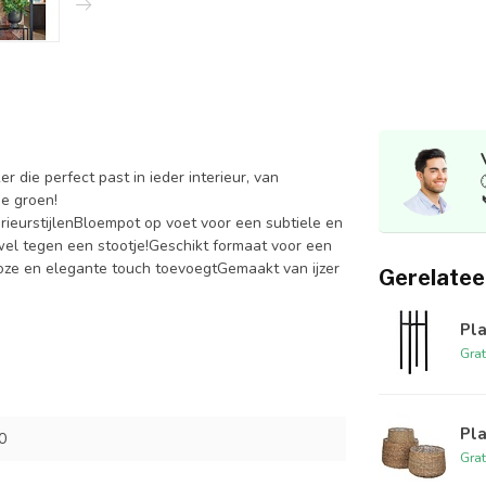
die perfect past in ieder interieur, van
ge groen!
erieurstijlenBloempot op voet voor een subtiele en
j wel tegen een stootje!Geschikt formaat voor een
dloze en elegante touch toevoegtGemaakt van ijzer
Gerelatee
Pla
Grat
Pl
0
Grat