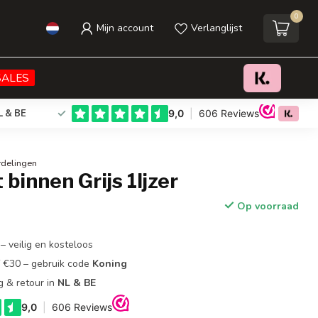
0
Mijn account
Verlanglijst
€37,95
Toevoegen aan winkelwagen
Incl. btw
SALES
L & BE
rdelingen
binnen Grijs 1Ijzer
Op voorraad
– veilig en kosteloos
f €30 – gebruik code
Koning
g & retour in
NL & BE