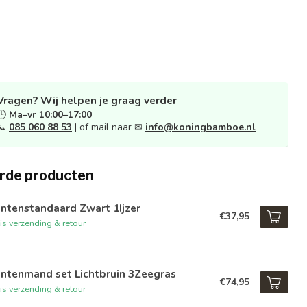
Vragen? Wij helpen je graag verder
🕒
Ma–vr 10:00–17:00
📞
085 060 88 53
| of mail naar ✉
info@koningbamboe.nl
rde producten
ntenstandaard Zwart 1Ijzer
€37,95
is verzending & retour
antenmand set Lichtbruin 3Zeegras
€74,95
is verzending & retour