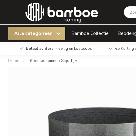
Bloempot binnen Grijs 1Ijzer
Alle categorieën
Bamboe Collectie
Bedden
Betaal achteraf
– veilig en kosteloos
€5 Korting 
Home
/
Bloempot binnen Grijs 1Ijzer