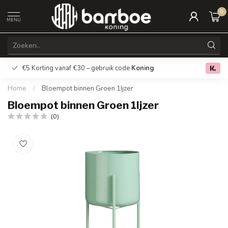
0
MENU
€5 Korting vanaf €30 – gebruik code
Koning
Gratis verz
0.0
Home
/
Bloempot binnen Groen 1Ijzer
Bloempot binnen Groen 1Ijzer
(0)