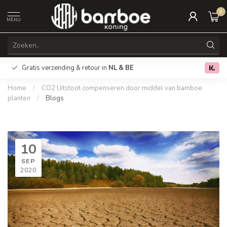
0
MENU
Gratis verzending & retour in
NL & BE
0.0
Home
/
CO2 Uitstoot compenseren door middel van bamboe
planten
/
Blogs
10
SEP
2020