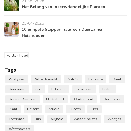
21-04-2025
Het Belang van Insectvriendelijke Planten
21-04-2025
10 Simpele Stappen naar een Duurzamer
Huishouden
Twitter Feed
Tags
Analyses
Arbeidsmarkt
Auto's
bamboe
Dieet
duurzaam
eco
Educatie
Expressie
Feiten
Koning Bamboe
Nederland
Onderhoud
Onderwijs
Plant
Relatie
Studie
Succes
Tips
Toerisme
Tuin
Vrijheid
Wandelroutes
Weetjes
Wetenschap