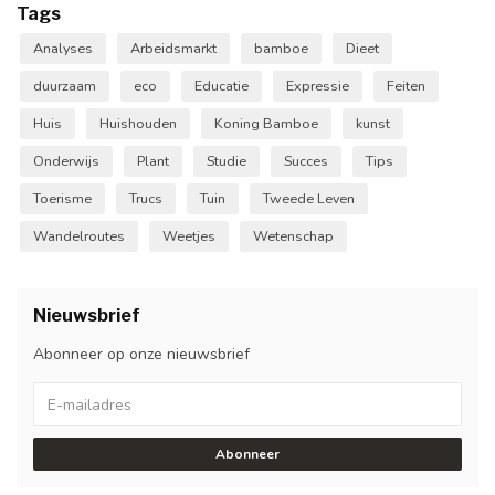
Tags
Analyses
Arbeidsmarkt
bamboe
Dieet
duurzaam
eco
Educatie
Expressie
Feiten
Huis
Huishouden
Koning Bamboe
kunst
Onderwijs
Plant
Studie
Succes
Tips
Toerisme
Trucs
Tuin
Tweede Leven
Wandelroutes
Weetjes
Wetenschap
Nieuwsbrief
Abonneer op onze nieuwsbrief
Abonneer