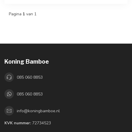
Pagina
1
van 1
Koning Bamboe
085 060 8853
085 060 8853
info@koningbamboe.nl
KVK nummer:
72734523