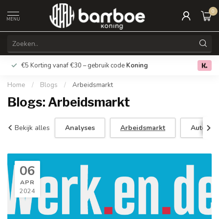
0
MENU
€5 Korting vanaf €30 – gebruik code
Koning
Gratis verz
0.0
Home
/
Blogs
/
Arbeidsmarkt
Blogs: Arbeidsmarkt
Bekijk alles
Analyses
Arbeidsmarkt
Auto
06
APR
2024