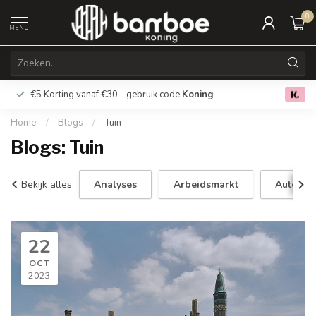
0
MENU
€5 Korting vanaf €30 – gebruik code
Koning
Gratis verz
0.0
Home
/
Blogs
/
Tuin
Blogs: Tuin
Bekijk alles
Analyses
Arbeidsmarkt
Auto's
22
OCT
2023