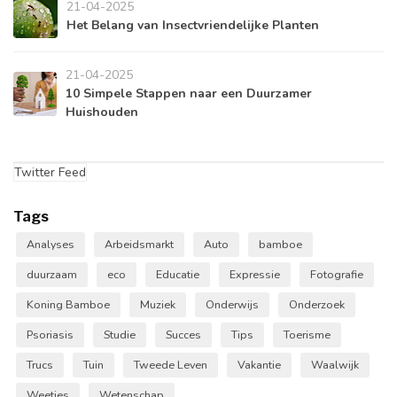
21-04-2025
Het Belang van Insectvriendelijke Planten
21-04-2025
10 Simpele Stappen naar een Duurzamer
Huishouden
Twitter Feed
Tags
Analyses
Arbeidsmarkt
Auto
bamboe
duurzaam
eco
Educatie
Expressie
Fotografie
Koning Bamboe
Muziek
Onderwijs
Onderzoek
Psoriasis
Studie
Succes
Tips
Toerisme
Trucs
Tuin
Tweede Leven
Vakantie
Waalwijk
Weetjes
Wetenschap