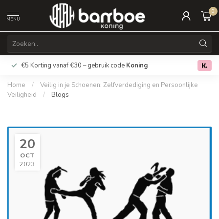
0
MENU
€5 Korting vanaf €30 – gebruik code
Koning
Gratis verz
0.0
Home
/
Veilig in je Schoenen: Zelfverdediging en Persoonlijke
Veiligheid
/
Blogs
20
OCT
2023