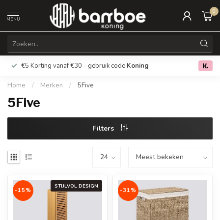
0
MENU
€5 Korting vanaf €30 – gebruik code
Koning
Gratis verz
0.0
Home
/
Merken
/
5Five
5Five
Filters
STIJLVOL DESIGN
-15%
-31%