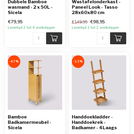
Dubbele Bamboe
Wastafelonderkast -
wasmand - 2 x 50L -
Paneel Look - Tasso
Sicela
28x60x80 cm
€79,95
€98,95
€149,95
Levertijd 2 tot 4 werkdagen
Levertijd 1 tot 2 werkdagen
-47%
-13%
Bamboe
Handdoekladder -
Badkamermeubel -
Handdoekrek -
Sicela
Badkamer - 4Laags