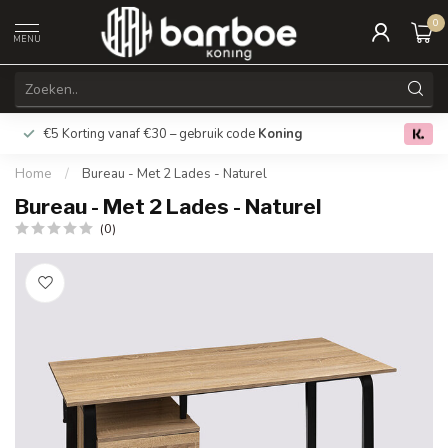
0
MENU
€5 Korting vanaf €30 – gebruik code
Koning
Gratis verz
0.0
Home
/
Bureau - Met 2 Lades - Naturel
Bureau - Met 2 Lades - Naturel
(0)