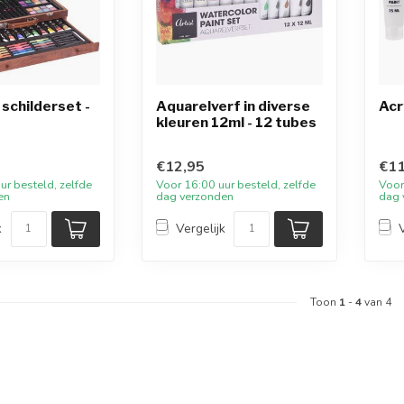
 schilderset -
Aquarelverf in diverse
Acr
kleuren 12ml - 12 tubes
€12,95
€11
ur besteld, zelfde
Voor 16:00 uur besteld, zelfde
Voor
en
dag verzonden
dag 
k
Vergelijk
Toon
1
-
4
van 4