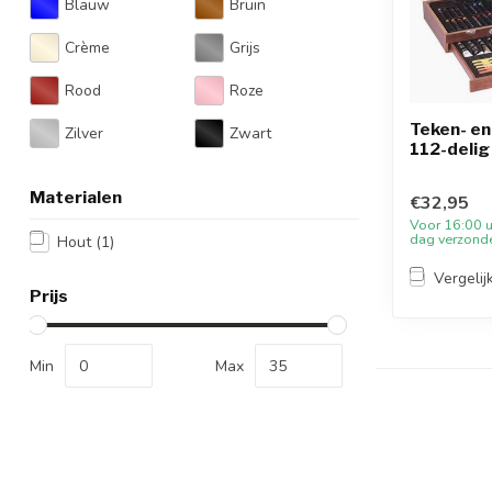
Blauw
Bruin
Crème
Grijs
Rood
Roze
Teken- en
Zilver
Zwart
112-delig
Materialen
€32,95
Voor 16:00 u
dag verzond
Hout
(1)
Vergelij
Prijs
Min
Max