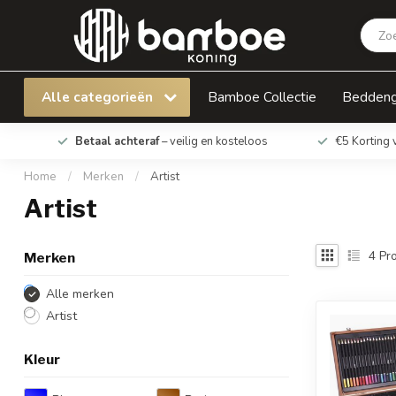
Alle categorieën
Bamboe Collectie
Bedden
Betaal achteraf
– veilig en kosteloos
€5 Korting 
Home
/
Merken
/
Artist
Artist
4
Pro
Merken
Alle merken
Artist
Kleur