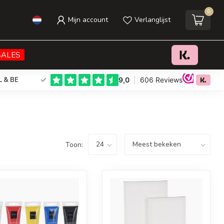
0
Mijn account
Verlanglijst
SALES
L & BE
Toon: