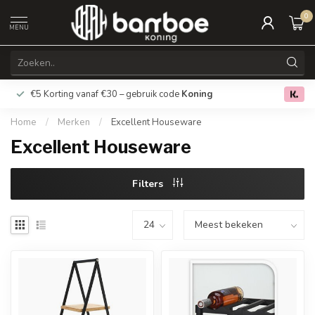
0
MENU
€5 Korting vanaf €30 – gebruik code
Koning
Gratis verz
0.0
Home
/
Merken
/
Excellent Houseware
Excellent Houseware
Filters