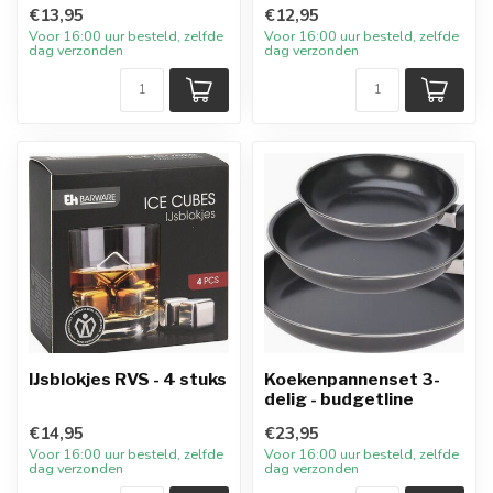
€13,95
€12,95
Voor 16:00 uur besteld, zelfde
Voor 16:00 uur besteld, zelfde
dag verzonden
dag verzonden
IJsblokjes RVS - 4 stuks
Koekenpannenset 3-
delig - budgetline
€14,95
€23,95
Voor 16:00 uur besteld, zelfde
Voor 16:00 uur besteld, zelfde
dag verzonden
dag verzonden