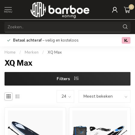
0
MENU
Betaal achteraf
– veilig en kosteloos
€5 Korting 
0.0
Home
/
Merken
/
XQ Max
XQ Max
Filters