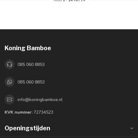
Toon
1
-
14
van 14
Koning Bamboe
085 060 8853
085 060 8853
info@koningbamboe.nl
KVK nummer:
72734523
Openingstijden