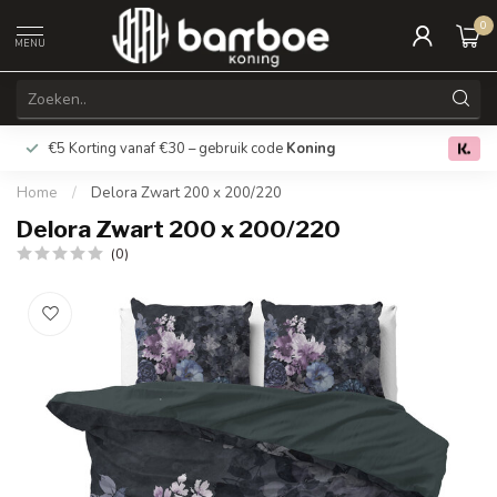
0
MENU
€5 Korting vanaf €30 – gebruik code
Koning
Gratis verz
0.0
Home
/
Delora Zwart 200 x 200/220
Delora Zwart 200 x 200/220
(0)