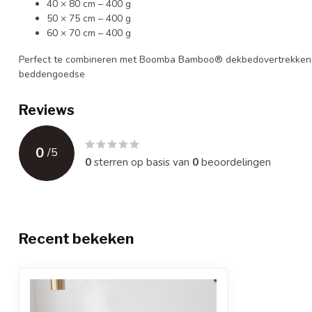
40 × 80 cm – 400 g
50 × 75 cm – 400 g
60 × 70 cm – 400 g
Perfect te combineren met Boomba Bamboo® dekbedovertrekken 
beddengoedse
Reviews
0
/
5
0
sterren op basis van
0
beoordelingen
Recent bekeken