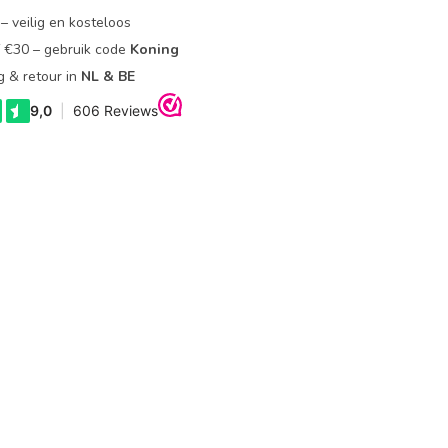
– veilig en kosteloos
f €30 – gebruik code
Koning
g & retour in
NL & BE