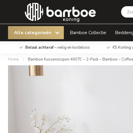
Bamboe Kussenslopen 400TC – 2-Pack – Bam
Alle categorieën
Bamboe Collectie
Bedden
Betaal achteraf
– veilig en kosteloos
€5 Korting 
Home
/
Bamboe Kussenslopen 400TC – 2-Pack – Bamboe – Coffe