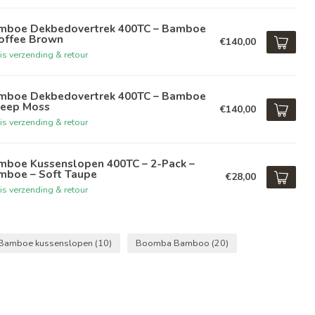
mboe Dekbedovertrek 400TC – Bamboe
Coffee Brown
€140,00
is verzending & retour
mboe Dekbedovertrek 400TC – Bamboe
Deep Moss
€140,00
is verzending & retour
mboe Kussenslopen 400TC – 2-Pack –
mboe – Soft Taupe
€28,00
is verzending & retour
Bamboe kussenslopen
(10)
Boomba Bamboo
(20)