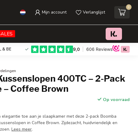
0
Mijn account
Verlanglijst
€30,00
Toevoegen aan winkelwagen
Incl. btw
SALES
L & BE
rdelingen
ussenslopen 400TC – 2-Pack
 – Coffee Brown
Op voorraad
 elegantie toe aan je slaapkamer met deze 2-pack Boomba
senslopen in Coffee Brown. Zijdezacht, huidvriendelijk en
izoen.
Lees meer
.