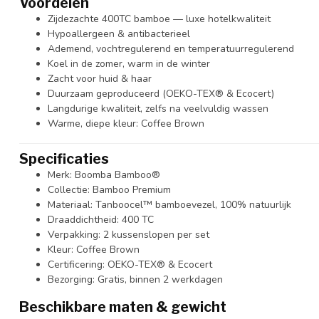
Voordelen
Zijdezachte 400TC bamboe — luxe hotelkwaliteit
Hypoallergeen & antibacterieel
Ademend, vochtregulerend en temperatuurregulerend
Koel in de zomer, warm in de winter
Zacht voor huid & haar
Duurzaam geproduceerd (OEKO-TEX® & Ecocert)
Langdurige kwaliteit, zelfs na veelvuldig wassen
Warme, diepe kleur: Coffee Brown
Specificaties
Merk: Boomba Bamboo®
Collectie: Bamboo Premium
Materiaal: Tanboocel™ bamboevezel, 100% natuurlijk
Draaddichtheid: 400 TC
Verpakking: 2 kussenslopen per set
Kleur: Coffee Brown
Certificering: OEKO-TEX® & Ecocert
Bezorging: Gratis, binnen 2 werkdagen
Beschikbare maten & gewicht