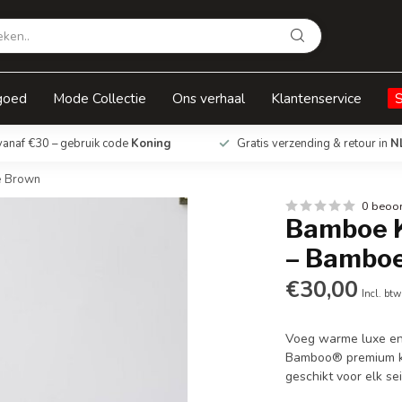
boe – Coffee Brown
goed
Mode Collectie
Ons verhaal
Klantenservice
vanaf €30 – gebruik code
Koning
Gratis verzending & retour in
N
e Brown
0 beoo
Bamboe K
– Bamboe
€30,00
Incl. btw
Voeg warme luxe en
Bamboo® premium kus
geschikt voor elk se