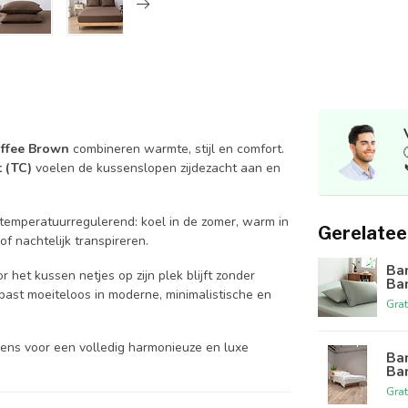
ffee Brown
combineren warmte, stijl en comfort.
 (TC)
voelen de kussenslopen zijdezacht aan en
temperatuurregulerend: koel in de zomer, warm in
Gerelatee
f nachtelijk transpireren.
Ba
r het kussen netjes op zijn plek blijft zonder
Ba
past moeiteloos in moderne, minimalistische en
Grat
s voor een volledig harmonieuze en luxe
Ba
Ba
Grat