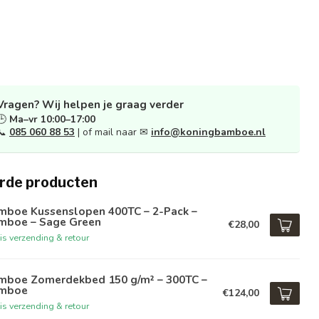
Vragen? Wij helpen je graag verder
🕒
Ma–vr 10:00–17:00
📞
085 060 88 53
| of mail naar ✉
info@koningbamboe.nl
rde producten
mboe Kussenslopen 400TC – 2-Pack –
mboe – Sage Green
€28,00
is verzending & retour
mboe Zomerdekbed 150 g/m² – 300TC –
mboe
€124,00
is verzending & retour