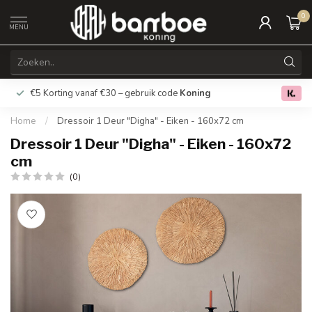
0
MENU
€5 Korting vanaf €30 – gebruik code
Koning
Gratis verz
0.0
Home
/
Dressoir 1 Deur "Digha" - Eiken - 160x72 cm
Dressoir 1 Deur "Digha" - Eiken - 160x72
cm
(0)