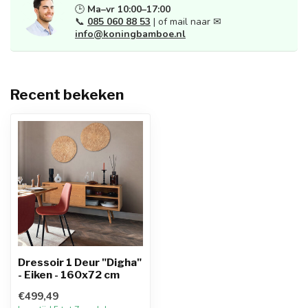
🕒
Ma–vr 10:00–17:00
📞
085 060 88 53
| of mail naar ✉
info@koningbamboe.nl
Recent bekeken
Dressoir 1 Deur "Digha"
- Eiken - 160x72 cm
€499,49