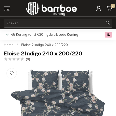
0
MENU
€5 Korting vanaf €30 – gebruik code
Koning
Gratis verz
0.0
Home
/
Eloise 2 Indigo 240 x 200/220
Eloise 2 Indigo 240 x 200/220
(0)