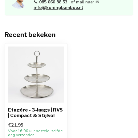
📞
085 060 88 53
| of mail naar ✉
info@koningbamboe.nl
Recent bekeken
Etagère - 3-laags | RVS
| Compact & Stijlvol
€21,95
Voor 16:00 uur besteld, zelfde
dag verzonden