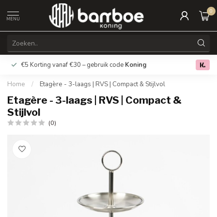
0
MENU
€5 Korting vanaf €30 – gebruik code
Koning
Gratis verz
0.0
Home
/
Etagère - 3-laags | RVS | Compact & Stijlvol
Etagère - 3-laags | RVS | Compact &
Stijlvol
(0)