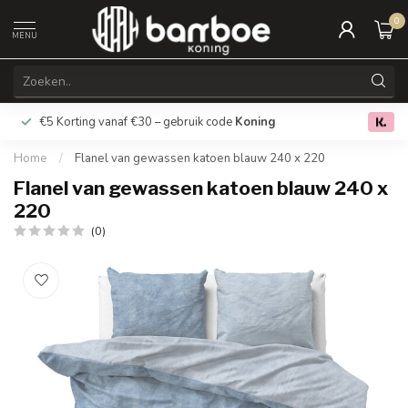
0
MENU
€5 Korting vanaf €30 – gebruik code
Koning
Gratis verz
0.0
Home
/
Flanel van gewassen katoen blauw 240 x 220
Flanel van gewassen katoen blauw 240 x
220
(0)