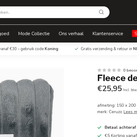
goed
Mode Collectie
Ons verhaal
Klantenservice
vanaf €30 – gebruik code
Koning
Gratis verzending & retour in
N
0 beoo
Fleece de
€25,95
Incl. btw
afmeting: 150 x 200
merk: Ceruzo
Lees 
Betaal achteraf
€5 Korting vana