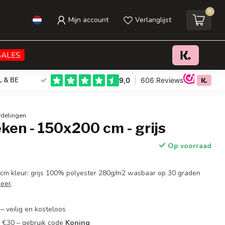
0
Mijn account
Verlanglijst
€25,95
Toevoegen aan winkelwagen
Incl. btw
SALES
L & BE
rdelingen
ken - 150x200 cm - grijs
Op voorraad
 cm kleur: grijs 100% polyester 280g/m2 wasbaar op 30 graden
meer
.
– veilig en kosteloos
f €30 – gebruik code
Koning