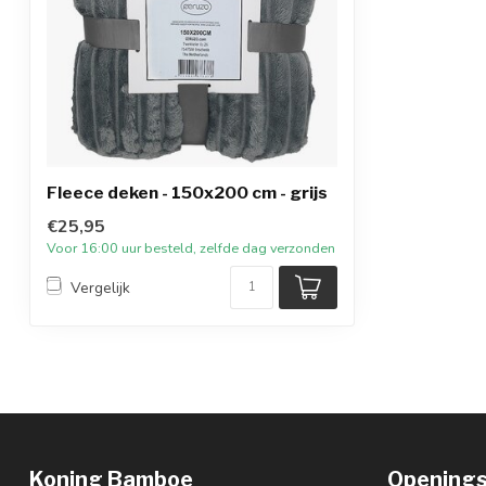
Fleece deken - 150x200 cm - grijs
€25,95
Voor 16:00 uur besteld, zelfde dag verzonden
Vergelijk
Koning Bamboe
Openings