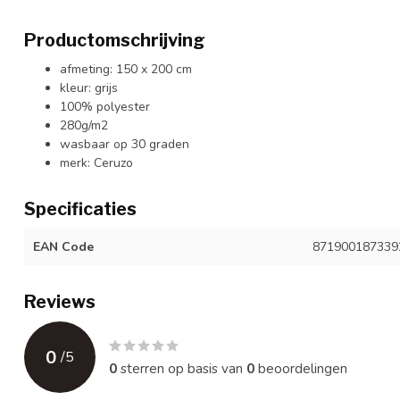
Productomschrijving
afmeting: 150 x 200 cm
kleur: grijs
100% polyester
280g/m2
wasbaar op 30 graden
merk: Ceruzo
Specificaties
EAN Code
871900187339
Reviews
0
/
5
0
sterren op basis van
0
beoordelingen