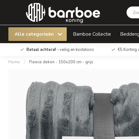
Fleece deken - 150x200 cm - grijs
Alle categorieën
Bamboe Collectie
Bedden
Betaal achteraf
– veilig en kosteloos
€5 Korting 
Home
/
Fleece deken - 150x200 cm - grijs