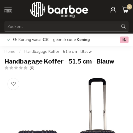
0
MENU
€5 Korting vanaf €30 – gebruik code
Koning
Gratis verz
0.0
Home
/
Handbagage Koffer - 51.5 cm - Blauw
Handbagage Koffer - 51.5 cm - Blauw
(0)