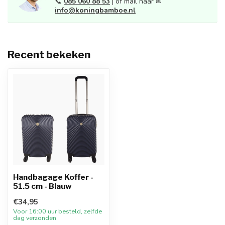
📞
085 060 88 53
| of mail naar ✉
info@koningbamboe.nl
Recent bekeken
Handbagage Koffer -
51.5 cm - Blauw
€34,95
Voor 16:00 uur besteld, zelfde
dag verzonden